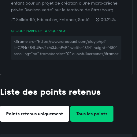
enfant pour un projet de création d'une micro-crèche
privée "Maison verte" sur le territoire de Strasbourg.
Solidarité, Education, Enfance, Santé
00:21:24
CODE EMBED DE LA SÉQUENCE
<iframe src="https://www.creacast.com/play.php?
k=C9Nr484LUFcv2kM3JuhPvR" width="854" height="480"
scrolling="no" frameborder="0" allowfullscreen></iframe>
Liste des points retenus
Points retenus uniquement
Tous les points