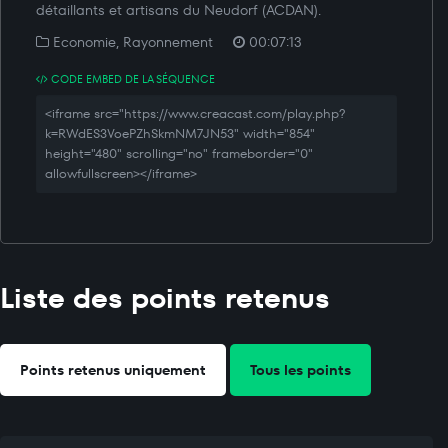
détaillants et artisans du Neudorf (ACDAN).
Economie, Rayonnement
00:07:13
CODE EMBED DE LA SÉQUENCE
<iframe src="https://www.creacast.com/play.php?
k=RWdES3VoePZhSkmNM7JN53" width="854"
height="480" scrolling="no" frameborder="0"
allowfullscreen></iframe>
Liste des points retenus
Points retenus uniquement
Tous les points