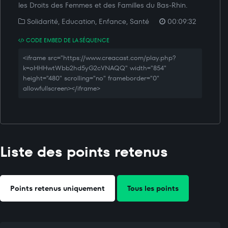
les Droits des Femmes et des Familles du Bas-Rhin.
Solidarité, Education, Enfance, Santé
00:09:32
CODE EMBED DE LA SÉQUENCE
<iframe src="https://www.creacast.com/play.php?
k=oHHHwtWbb2hd5yG2cVNAQQ" width="854"
height="480" scrolling="no" frameborder="0"
allowfullscreen></iframe>
Liste des points retenus
Points retenus uniquement
Tous les points