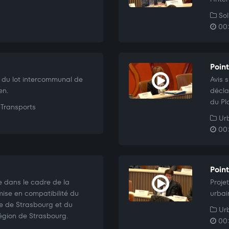
Sol
00:
Point
 du lot intercommunal de
Avis 
en.
décla
du Pl
Transports
Urb
00:
Poin
e dans le cadre de la
Proje
mise en compatibilité du
urbai
le de Strasbourg et du
Urb
égion de Strasbourg.
00: