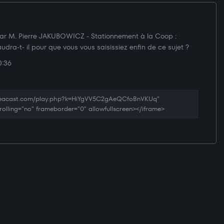
ar M. Pierre JAKUBOWICZ - Stationnement à la Coop :
udra-t- il pour que vous vous saisissiez enfin de ce sujet ?
0:36
creacast.com/play.php?k=HiYgVV5C2gAeQCfoBnVKUq"
rolling="no" frameborder="0" allowfullscreen></iframe>