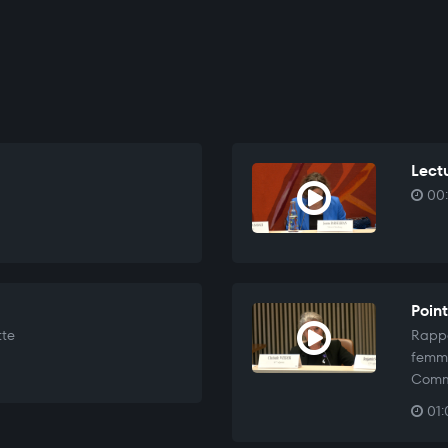
Lectu
00:
Point
tte
Rappo
femme
Comm
01: