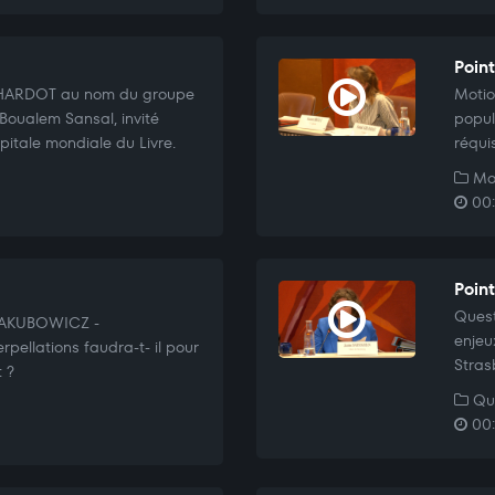
Poin
CHARDOT au nom du groupe
Motio
 Boualem Sansal, invité
popul
pitale mondiale du Livre.
réqui
Mo
00:1
Poin
Quest
 JAKUBOWICZ -
enjeu
pellations faudra-t- il pour
Stras
t ?
Que
00: