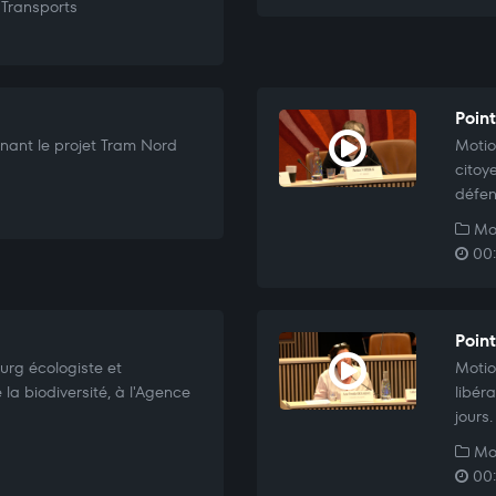
Transports
Poin
ant le projet Tram Nord
Motio
citoy
défen
Mo
00:
Poin
urg écologiste et
Motio
 la biodiversité, à l'Agence
libér
jours.
Mo
00: