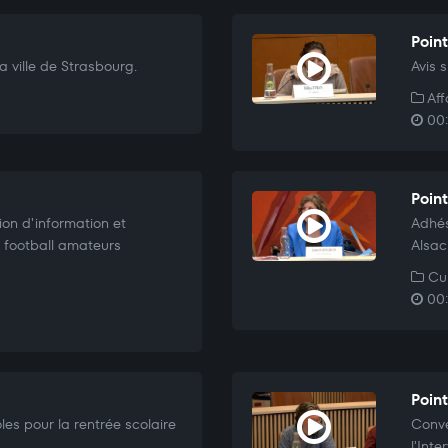
Point
 ville de Strasbourg.
Avis 
Aff
00:
Point
ion d'information et
Adhés
e football amateurs
Alsac
Cul
00:
Poin
les pour la rentrée scolaire
Conve
l'Inte