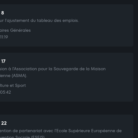
 8
sur l'ajustement du tableau des emplois.
aires Générales
11:19
 17
ion à l'Association pour la Sauvegarde de la Maison
ienne (ASMA).
ture et Sport
05:42
t 22
ntion de partenariat avec l'Ecole Supérieure Européenne de
rvention Sociale (ESEIS).