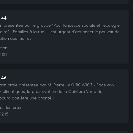
t 44
n présentée par le groupe "Pour la justice sociale et l'écologie
aire" - Familles à la rue : il est urgent d'actionner le pouvoir de
sition des maires.
tion
1:11
t 46
ion orale présentée par M. Pierre JAKUBOWICZ - Face aux
x climatiques, la préservation de la Ceinture Verte de
bourg doit être une priorité !
stion orale
12:15