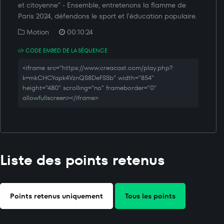
et citoyenne" - Ensemble, entretenons la flamme de
Paris 2024, défendons le sport et l'éducation populaire.
Motion
00:10:24
CODE EMBED DE LA SÉQUENCE
<iframe src="https://www.creacast.com/play.php?
k=mkCHCYapk4VznQS8DeFSSb" width="854"
height="480" scrolling="no" frameborder="0"
allowfullscreen></iframe>
Liste des points retenus
Points retenus uniquement
Tous les points