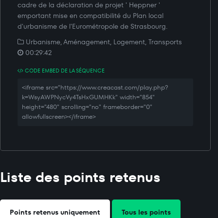
cadre de la déclaration de projet ' Heppner '
emportant mise en compatibilité du Plan local
d'urbanisme de l'Eurométropole de Strasbourg.
Urbanisme, Aménagement, Logement, Transports
00:29:42
CODE EMBED DE LA SÉQUENCE
<iframe src="https://www.creacast.com/play.php?
k=WsyAWPNycVy4TsHxGUMHKk" width="854"
height="480" scrolling="no" frameborder="0"
allowfullscreen></iframe>
Liste des points retenus
Points retenus uniquement
Tous les points