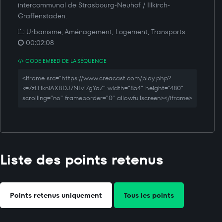
intercommunal de Strasbourg-Neuhof / Illkirch-
Graffenstaden.
Urbanisme, Aménagement, Logement, Transports
00:02:08
CODE EMBED DE LA SÉQUENCE
<iframe src="https://www.creacast.com/play.php?
k=7zLHkniAXBDJ7NLvi7gYaZ" width="854" height="480"
scrolling="no" frameborder="0" allowfullscreen></iframe>
Liste des points retenus
Points retenus uniquement
Tous les points