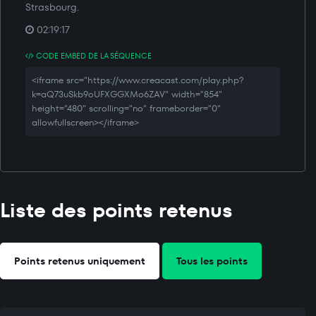
Strasbourg.
02:19:17
CODE EMBED DE LA SÉQUENCE
<iframe src="https://www.creacast.com/play.php?
k=aQ73uSkb9oUFXGGXMo6ZAV" width="854"
height="480" scrolling="no" frameborder="0"
allowfullscreen></iframe>
Liste des points retenus
Points retenus uniquement
Tous les points