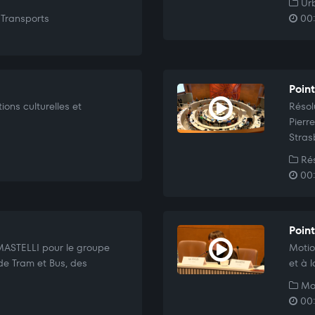
Urb
Transports
00:
Poin
ions culturelles et
Résol
Pierr
Stras
Rés
00:
Poin
MASTELLI pour le groupe
Motio
de Tram et Bus, des
et à l
Mo
00: