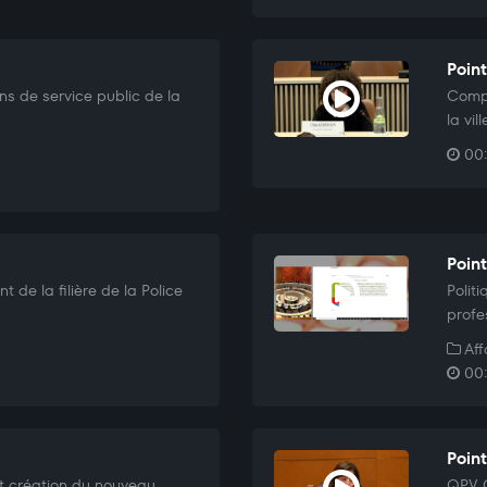
Point
ns de service public de la
Compt
la vi
00:
Point
 de la filière de la Police
Polit
profe
Aff
00:
Point
t création du nouveau
QPV C