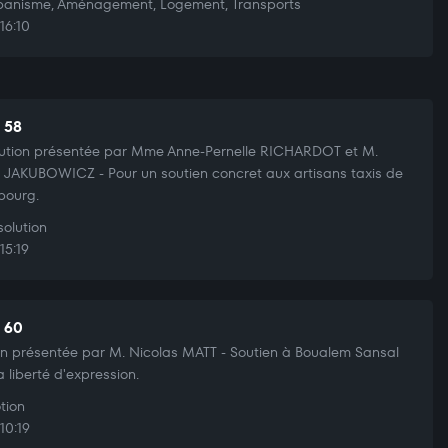
anisme, Aménagement, Logement, Transports
16:10
t 58
ution présentée par Mme Anne-Pernelle RICHARDOT et M.
e JAKUBOWICZ - Pour un soutien concret aux artisans taxis de
bourg.
olution
15:19
t 60
n présentée par M. Nicolas MATT - Soutien à Boualem Sansal
a liberté d'expression.
tion
10:19