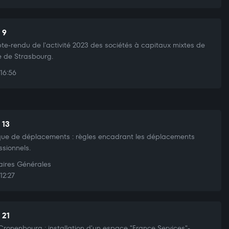
 9
e-rendu de l'activité 2023 des sociétés à capitaux mixtes de
lle de Strasbourg.
16:56
 13
ique de déplacements : règles encadrant les déplacements
ssionnels.
aires Générales
12:27
 21
ronenbourg : installation d'un espace "France Services"-