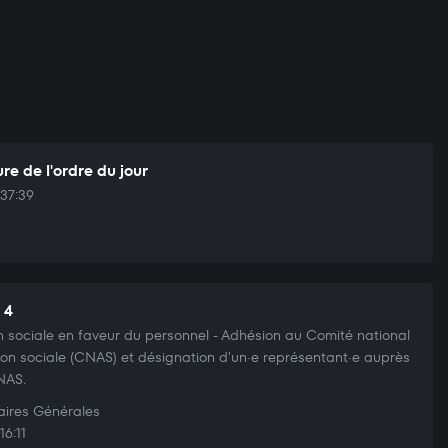
re de l'ordre du jour
37:39
 4
n sociale en faveur du personnel - Adhésion au Comité national
ion sociale (CNAS) et désignation d'un·e représentant·e auprès
NAS.
aires Générales
16:11