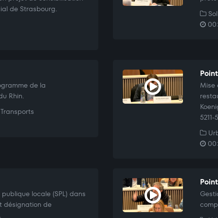
ial de Strasbourg.
Sol
00:
Poin
rogramme de la
Mise 
du Rhin.
resta
Koeni
Transports
5211-
Urb
00:
Point
 publique locale (SPL) dans
Gesti
t désignation de
compt
.