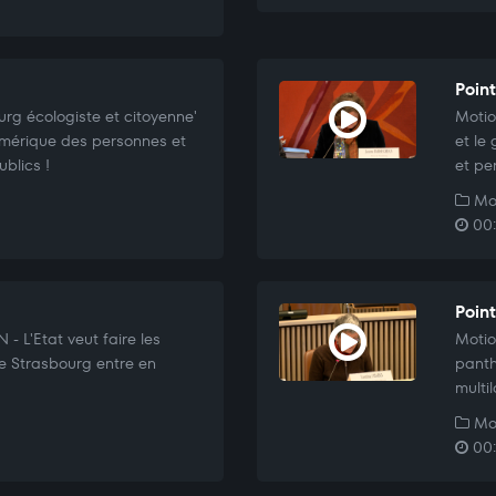
Poin
rg écologiste et citoyenne'
Motio
 numérique des personnes et
et le
ublics !
et pe
Mo
00:
Poin
 L'Etat veut faire les
Motio
 de Strasbourg entre en
panth
multi
Mo
00: