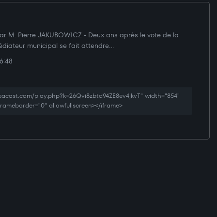
ar M. Pierre JAKUBOWICZ - Deux ans après le vote de la
édiateur municipal se fait attendre...
6:48
reacast.com/play.php?k=26Qvi8zbtd94ZE8ev4jkvT" width="854"
 frameborder="0" allowfullscreen></iframe>