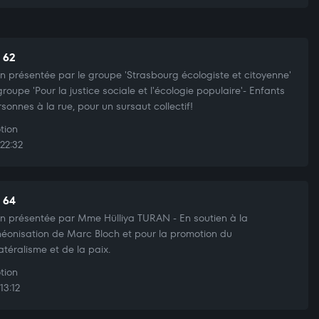
t 62
n présentée par le groupe 'Strasbourg écologiste et citoyenne'
 groupe 'Pour la justice sociale et l'écologie populaire'- Enfants
rsonnes à la rue, pour un sursaut collectif!
tion
22:32
t 64
n présentée par Mme Hülliya TURAN - En soutien à la
éonisation de Marc Bloch et pour la promotion du
latéralisme et de la paix.
tion
13:12