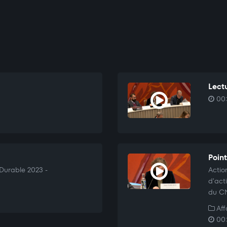
Lectu
00:
Point
Durable 2023 -
Actio
d'act
du C
Aff
00: