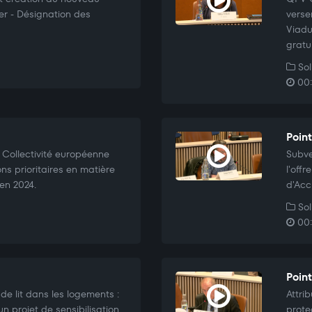
r - Désignation des
verse
Viadu
gratu
Sol
00:
Poin
 Collectivité européenne
Subve
ns prioritaires en matière
l'off
en 2024.
d'Acc
Sol
00:
Poin
de lit dans les logements :
Attri
n projet de sensibilisation
prote