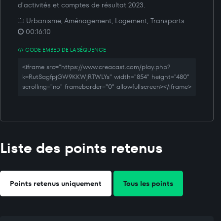
d'activités et comptes de résultat 2023.
Urbanisme, Aménagement, Logement, Transports
00:16:10
CODE EMBED DE LA SÉQUENCE
<iframe src="https://www.creacast.com/play.php?
k=RutSagfpjGW9KKWjRTWLYs" width="854" height="480"
scrolling="no" frameborder="0" allowfullscreen></iframe>
Liste des points retenus
Points retenus uniquement
Tous les points