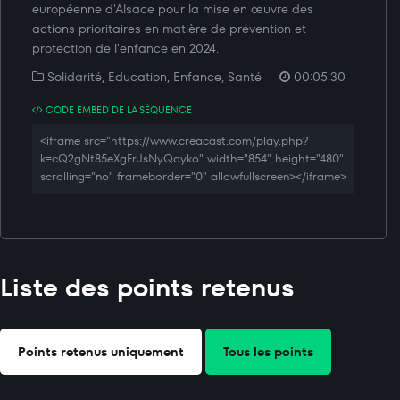
européenne d'Alsace pour la mise en œuvre des
actions prioritaires en matière de prévention et
protection de l'enfance en 2024.
Solidarité, Education, Enfance, Santé
00:05:30
CODE EMBED DE LA SÉQUENCE
<iframe src="https://www.creacast.com/play.php?
k=cQ2gNt85eXgFrJsNyQayko" width="854" height="480"
scrolling="no" frameborder="0" allowfullscreen></iframe>
Liste des points retenus
Points retenus uniquement
Tous les points