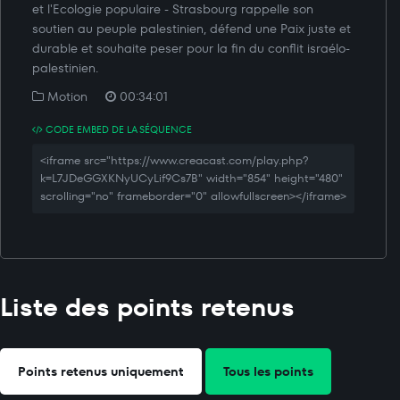
et l'Ecologie populaire - Strasbourg rappelle son
soutien au peuple palestinien, défend une Paix juste et
durable et souhaite peser pour la fin du conflit israélo-
palestinien.
Motion
00:34:01
CODE EMBED DE LA SÉQUENCE
<iframe src="https://www.creacast.com/play.php?
k=L7JDeGGXKNyUCyLif9Cs7B" width="854" height="480"
scrolling="no" frameborder="0" allowfullscreen></iframe>
Liste des points retenus
Points retenus uniquement
Tous les points