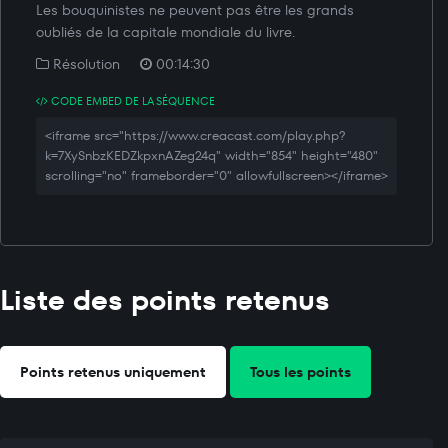
Les bouquinistes ne peuvent pas être les grands
oubliés de la capitale mondiale du livre.
Résolution
00:14:30
CODE EMBED DE LA SÉQUENCE
<iframe src="https://www.creacast.com/play.php?
k=7XySnbzKEDZkpxnAZeg24q" width="854" height="480"
scrolling="no" frameborder="0" allowfullscreen></iframe>
Liste des points retenus
Points retenus uniquement
Tous les points