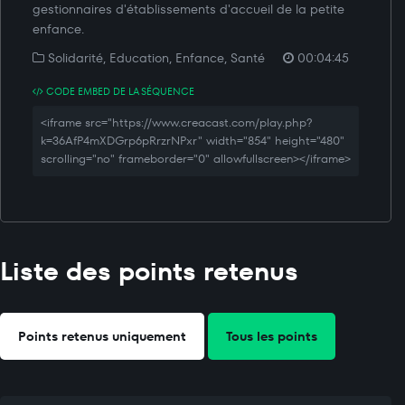
gestionnaires d'établissements d'accueil de la petite
enfance.
Solidarité, Education, Enfance, Santé
00:04:45
CODE EMBED DE LA SÉQUENCE
<iframe src="https://www.creacast.com/play.php?
k=36AfP4mXDGrp6pRrzrNPxr" width="854" height="480"
scrolling="no" frameborder="0" allowfullscreen></iframe>
Liste des points retenus
Points retenus uniquement
Tous les points