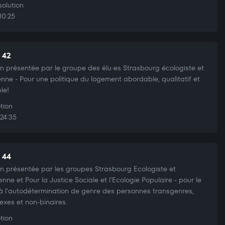
olution
10:25
t 42
n présentée par le groupe des élu·es Strasbourg écologiste et
enne - Pour une politique du logement abordable, qualitatif et
le!
tion
24:35
t 44
n présentée par les groupes Strasbourg Ecologiste et
enne et Pour la Justice Sociale et l'Ecologie Populaire - pour le
 à l'autodétermination de genre des personnes transgenres,
sexes et non-binaires.
tion