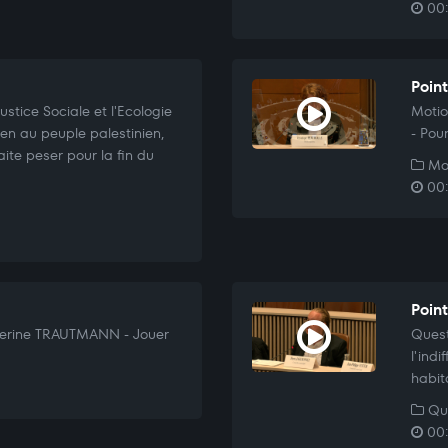
00:
Poin
stice Sociale et l'Ecologie
Motio
ien au peuple palestinien,
- Pou
ite peser pour la fin du
Mo
00:
Poin
herine TRAUTMANN - Jouer
Quest
l'ind
habit
Que
00: