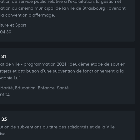
ation de service public relative à l'exploitation, la gestion et
mation du cinéma municipal de la ville de Strasbourg : avenant
à la convention d'affermage.
ture et Sport
04:39
 31
at de ville - programmation 2024 : deuxième étape de soutien
rojets et attribution d'une subvention de fonctionnement à la
agnie Lu².
idarité, Education, Enfance, Santé
01:24
t 35
bution de subventions au titre des solidarités et de la Ville
ive.