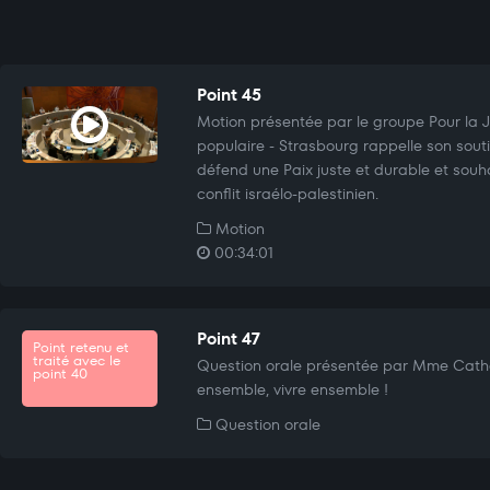
Point 45
Motion présentée par le groupe Pour la Ju
populaire - Strasbourg rappelle son sout
défend une Paix juste et durable et souha
conflit israélo-palestinien.
Motion
00:34:01
Point 47
Point retenu et
traité avec le
Question orale présentée par Mme Cat
point 40
ensemble, vivre ensemble !
Question orale