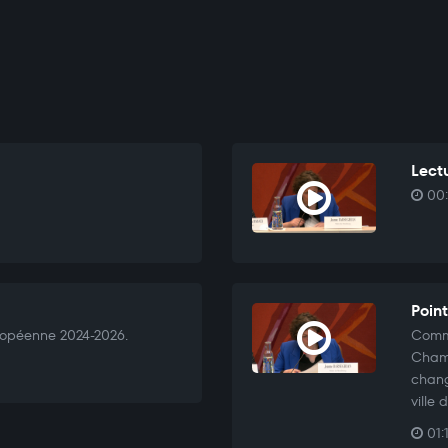
Lectu
00:
Point
ropéenne 2024-2026.
Commu
Chamb
chang
ville
01: