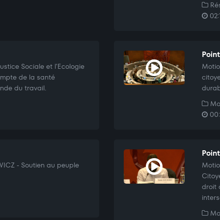
Rés
02:
Poin
stice Sociale et l'Ecologie
Motio
compte de la santé
citoy
nde du travail.
durab
Mo
00:
Poin
ICZ - Soutien au peuple
Motio
Citoy
droit
inter
Mo