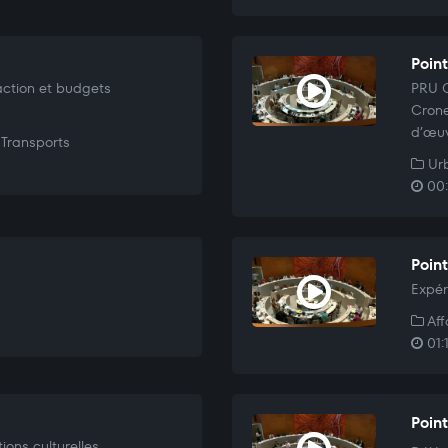
Point
action et budgets
PRU C
Crone
d’œuv
Transports
Urb
00:
Point
Expér
Aff
01:
Poin
ons culturelles.