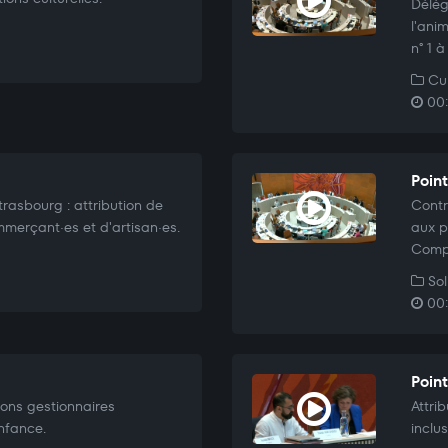
Délég
l'ani
n° 1 
Cul
00:
Point
rasbourg : attribution de
Contr
merçant·es et d'artisan·es.
aux p
Comp
Sol
00:
Poin
ions gestionnaires
Attri
enfance.
inclus