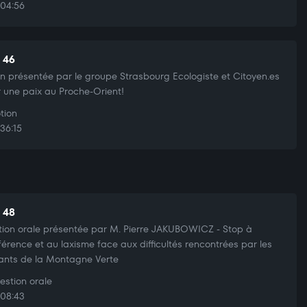
04:56
t 46
n présentée par le groupe Strasbourg Ecologiste et Citoyen.es
r une paix au Proche-Orient!
tion
36:15
t 48
ion orale présentée par M. Pierre JAKUBOWICZ - Stop à
ifférence et au laxisme face aux difficultés rencontrées par les
ants de la Montagne Verte
stion orale
08:43