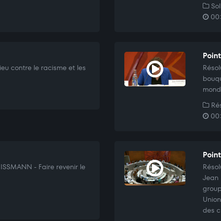
Sol
00:
Poin
ieu contre le racisme et les
Résol
bouqu
mondi
Rés
00:
Poin
ISSMANN - Faire revenir le
Résol
Jean
group
Union
des c