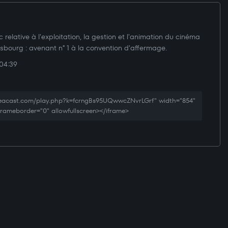
 relative à l'exploitation, la gestion et l'animation du cinéma
asbourg : avenant n° 1 à la convention d'affermage.
04:39
creacast.com/play.php?k=fcrngBs95UQwwcZNvrLGrf" width="854"
 frameborder="0" allowfullscreen></iframe>